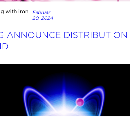
g with iron
Februar
20, 2024
 AG ANNOUNCE DISTRIBUTIO
ND