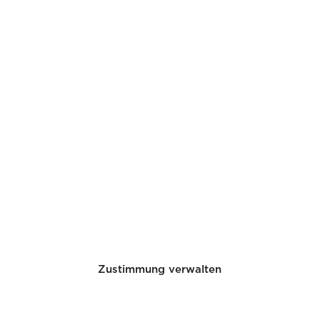
Zustimmung verwalten
e Germanium-
Oktobe
 vitro
r 31,