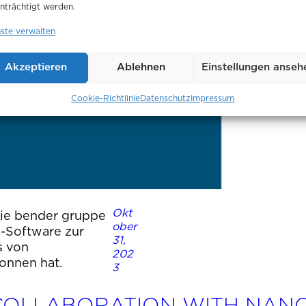
nträchtigt werden.
nste verwalten
Akzeptieren
Ablehnen
Einstellungen anseh
Cookie-Richtlinie
Datenschutz
Impressum
Okt
ie bender gruppe
ober
I-Software zur
31,
s von
202
onnen hat.
3
COLLABORATION WITH NANO