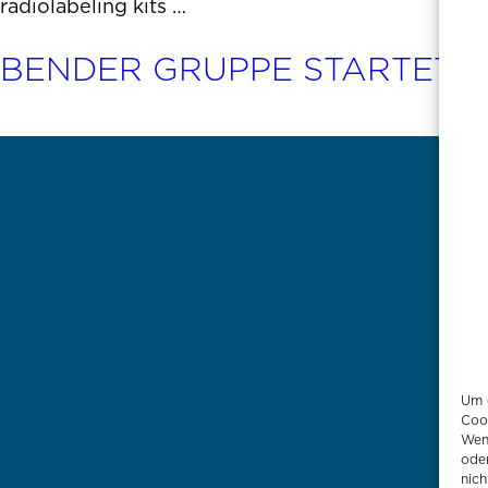
radiolabeling kits …
BENDER GRUPPE STARTET EI
Um d
Coo
Wen
ode
nich