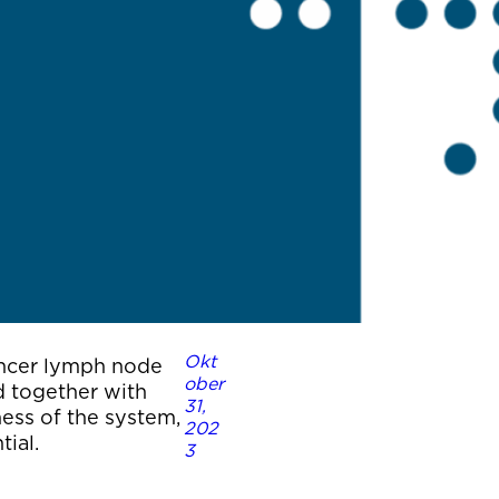
Okt
ancer lymph node
ober
d together with
31,
ness of the system,
202
tial.
3