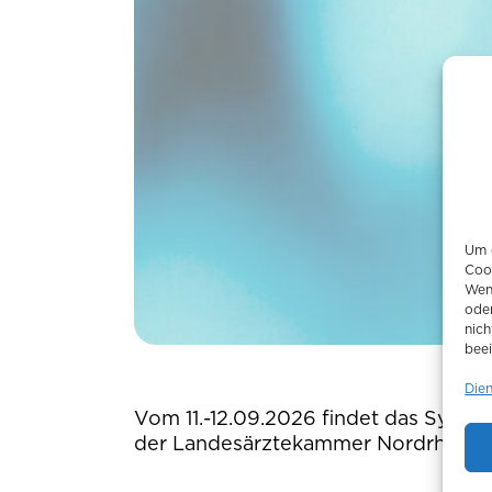
Um d
Coo
Wen
ode
nich
beei
Die
Vom 11.-12.09.2026 findet das Sympo
der Landesärztekammer Nordrhein b