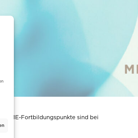
en
g
att CME-Fortbildungspunkte sind bei
en