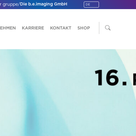
/
Die b.e.imaging GmbH
r gruppe
unterstützt das 16.
Petersberger Symposium
„Radiologie meets
Urologie“.
NEHMEN
KARRIERE
KONTAKT
SHOP