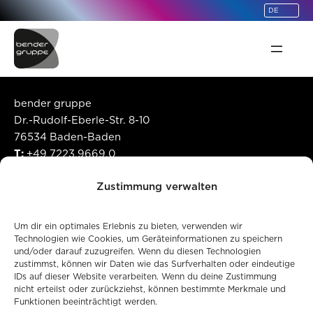
springen
bender gruppe
Dr.-Rudolf-Eberle-Str. 8-10
76534 Baden-Baden
T:
+49 7223.9669.0
E:
info@bendergruppe.com
Zustimmung verwalten
©
2026
bender gruppe
Um dir ein optimales Erlebnis zu bieten, verwenden wir
Unternehmen
Technologien wie Cookies, um Geräteinformationen zu speichern
und/oder darauf zuzugreifen. Wenn du diesen Technologien
Code of Conduct
zustimmst, können wir Daten wie das Surfverhalten oder eindeutige
Gender-Hinweis
IDs auf dieser Website verarbeiten. Wenn du deine Zustimmung
Qualitätssicherung
nicht erteilst oder zurückziehst, können bestimmte Merkmale und
Funktionen beeinträchtigt werden.
Produktsicherheit