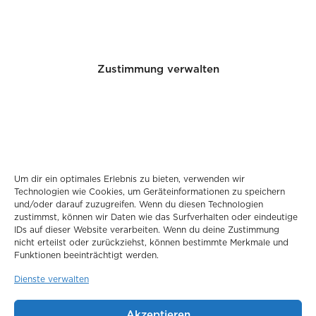
Zustimmung verwalten
Um dir ein optimales Erlebnis zu bieten, verwenden wir
Technologien wie Cookies, um Geräteinformationen zu speichern
und/oder darauf zuzugreifen. Wenn du diesen Technologien
zustimmst, können wir Daten wie das Surfverhalten oder eindeutige
IDs auf dieser Website verarbeiten. Wenn du deine Zustimmung
nicht erteilst oder zurückziehst, können bestimmte Merkmale und
Funktionen beeinträchtigt werden.
in European Radiology highlighting the useability of
Dienste verwalten
Ferrotran® (Ferumoxtran) for pre-operative metastatic
lymph node detection in pancreatic, duodenal, or
periampullary adenocarcinoma.
Akzeptieren