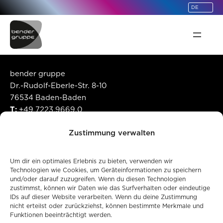
springen
bender gruppe
Dr.-Rudolf-Eberle-Str. 8-10
76534 Baden-Baden
T:
+49 7223.9669.0
E:
info@bendergruppe.com
Zustimmung verwalten
©
2026
bender gruppe
Um dir ein optimales Erlebnis zu bieten, verwenden wir
Unternehmen
Technologien wie Cookies, um Geräteinformationen zu speichern
und/oder darauf zuzugreifen. Wenn du diesen Technologien
Code of Conduct
zustimmst, können wir Daten wie das Surfverhalten oder eindeutige
Gender-Hinweis
IDs auf dieser Website verarbeiten. Wenn du deine Zustimmung
Qualitätssicherung
nicht erteilst oder zurückziehst, können bestimmte Merkmale und
Funktionen beeinträchtigt werden.
Produktsicherheit