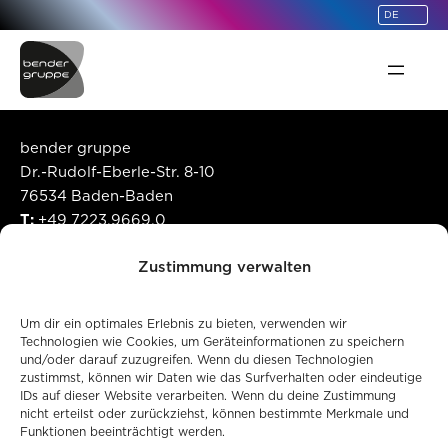
springen
bender gruppe
Dr.-Rudolf-Eberle-Str. 8-10
76534 Baden-Baden
T:
+49 7223.9669.0
E:
info@bendergruppe.com
Zustimmung verwalten
©
2026
bender gruppe
Um dir ein optimales Erlebnis zu bieten, verwenden wir
Unternehmen
Technologien wie Cookies, um Geräteinformationen zu speichern
und/oder darauf zuzugreifen. Wenn du diesen Technologien
Code of Conduct
zustimmst, können wir Daten wie das Surfverhalten oder eindeutige
Gender-Hinweis
IDs auf dieser Website verarbeiten. Wenn du deine Zustimmung
Qualitätssicherung
nicht erteilst oder zurückziehst, können bestimmte Merkmale und
Funktionen beeinträchtigt werden.
Produktsicherheit