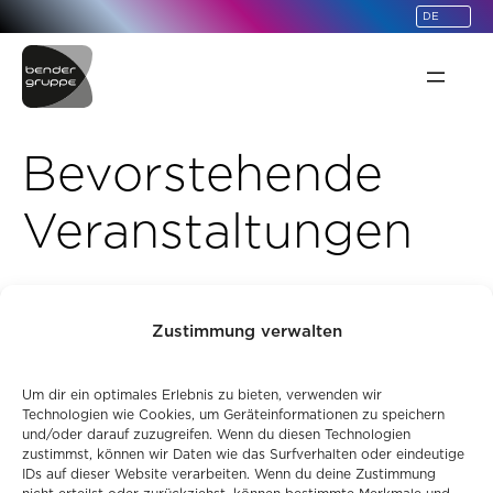
Messe Dortmund – Eingang Nord
springen
Rheinlanddamm 200
Dortmund
,
44139
M
Karte
e
s
s
Bevorstehende
e
D
o
Veranstaltungen
r
t
m
u
n
12. November 2026
–
13. November 2026
–
d
Radiologie Kongress Ruhr
Zustimmung verwalten
–
E
i
Um dir ein optimales Erlebnis zu bieten, verwenden wir
n
Technologien wie Cookies, um Geräteinformationen zu speichern
g
und/oder darauf zuzugreifen. Wenn du diesen Technologien
a
zustimmst, können wir Daten wie das Surfverhalten oder eindeutige
n
IDs auf dieser Website verarbeiten. Wenn du deine Zustimmung
g