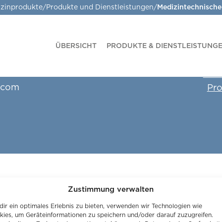
zinprodukte
/
Produkte und Dienstleistungen
/
Medizintechnische
Co
ÜBERSICHT
PRODUKTE & DIENSTLEISTUNG
G
Qual
.com
Pro
Zustimmung verwalten
ir ein optimales Erlebnis zu bieten, verwenden wir Technologien wie
kies, um Geräteinformationen zu speichern und/oder darauf zuzugreifen.