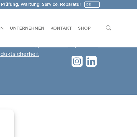
 Prüfung, Wartung, Service, Reparatur
Unternehmen
AGB
de of Conduct
Hinweisgeber
EN
UNTERNEHMEN
KONTAKT
SHOP
ender-Hinweis
Datenschutz
itätssicherung
Impressum
duktsicherheit