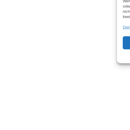
Wen
ode
nich
beei
Die