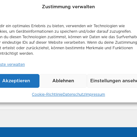
Zustimmung verwalten
ir ein optimales Erlebnis zu bieten, verwenden wir Technologien wie
kies, um Geräteinformationen zu speichern und/oder darauf zuzugreifen.
n du diesen Technologien zustimmst, können wir Daten wie das Surfverhalt
RE INFORMATIONEN ZUM DO
r eindeutige IDs auf dieser Website verarbeiten. Wenn du deine Zustimmun
t erteilst oder zurückziehst, können bestimmte Merkmale und Funktionen
nträchtigt werden.
nste verwalten
n 032026
Akzeptieren
Ablehnen
Einstellungen anseh
Cookie-Richtlinie
Datenschutz
Impressum
 Ulrich medical 102018