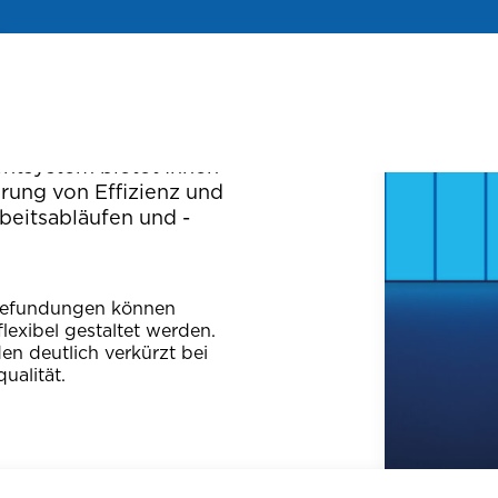
S
UT BEFINDEN.
tsystem bietet Ihnen
erung von Effizienz und
rbeitsabläufen und -
Befundungen können
flexibel gestaltet werden.
n deutlich verkürzt bei
ualität.