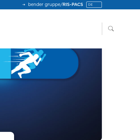
bender gruppe
/
RIS-PACS