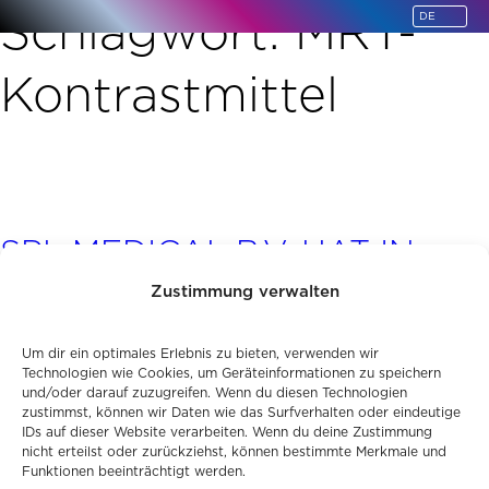
Schlagwort:
MRT-
springen
Kontrastmittel
SPL MEDICAL B.V. HAT IN
WICHTIGEN EU-LÄNDERN
Zustimmung verwalten
DIE MARKTZULASSUNG FÜR
Um dir ein optimales Erlebnis zu bieten, verwenden wir
FERUMOXTRAN
Technologien wie Cookies, um Geräteinformationen zu speichern
und/oder darauf zuzugreifen. Wenn du diesen Technologien
BEANTRAGT.
zustimmst, können wir Daten wie das Surfverhalten oder eindeutige
IDs auf dieser Website verarbeiten. Wenn du deine Zustimmung
nicht erteilst oder zurückziehst, können bestimmte Merkmale und
Funktionen beeinträchtigt werden.