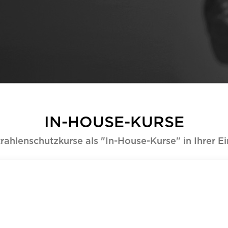
IN-HOUSE-KURSE
rahlenschutzkurse als "In-House-Kurse" in Ihrer Ei
lenschutzkurse in
r aus und erhalten
 durch! Bei Interesse
zeitnah ein unverbindl