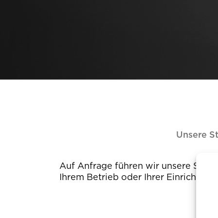
Unsere St
Auf Anfrage führen wir unsere Strah
füllen Sie bitte das folgende Formula
Ihrem Betrieb oder Ihrer Einrichtung