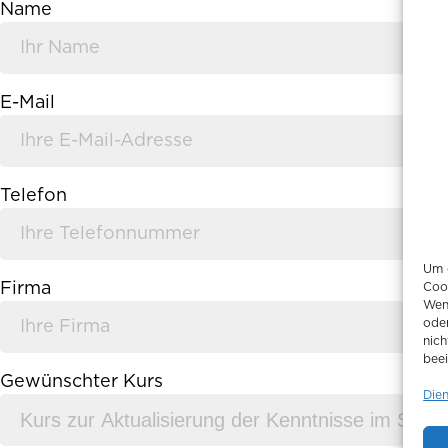
Name
E-Mail
Telefon
Um d
Firma
Coo
Wen
ode
nich
beei
Gewünschter Kurs
Die